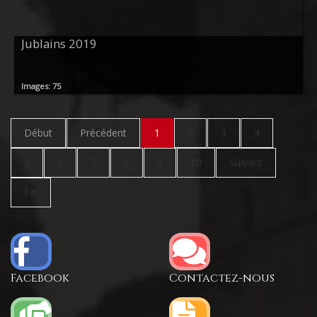
Jublains 2019
Images: 75
Début
Précédent
1
2
3
4
5
6
7
8
9
10
Suivant
Fin
Facebook
Contactez-nous