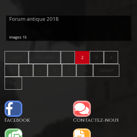
Forum antique 2018
Images: 15
Début
Précédent
1
2
3
4
5
6
7
8
9
10
Suivant
Fin
Facebook
Contactez-nous