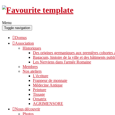
Menu
Toggle navigation
Domus
Association
Historiques
Des origines germaniques aux premières cohortes a
Bagacum, histoire de la ville et des bâtiments publi
Les Nerviens dans l'armée Romaine
Membres
Nos ateliers
L'écriture
Frappeur de monnaie
Médecine Antique
Peinture
Tissage
Ornatrix
AGRIMENSORE
Nous découvrir
Photos