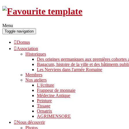
Menu
Toggle navigation
Domus
Association
Historiques
Des origines germaniques aux premières cohortes a
Bagacum, histoire de la ville et des bâtiments publi
Les Nerviens dans l'armée Romaine
Membres
Nos ateliers
L'écriture
Frappeur de monnaie
Médecine Antique
Peinture
Tissage
Ornatrix
AGRIMENSORE
Nous découvrir
Photos